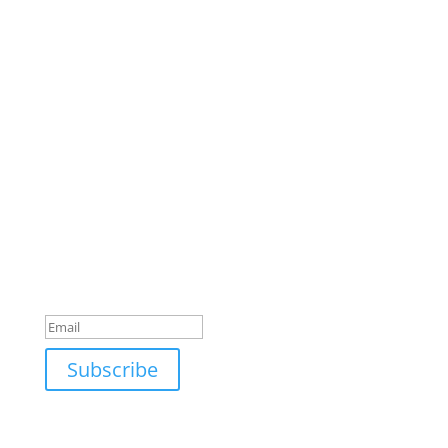
Subscribe To Get a Free Month
1st Month of Pint Club
Membership is Free!
Success!
Subscribe