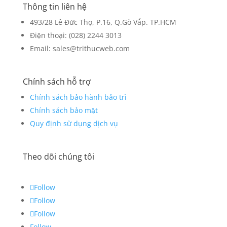
Thông tin liên hệ
493/28 Lê Đức Thọ, P.16, Q.Gò Vấp. TP.HCM
Điện thoại: (028) 2244 3013
Email: sales@trithucweb.com
Chính sách hỗ trợ
Chính sách bảo hành bảo trì
Chính sách bảo mật
Quy định sử dụng dịch vụ
Theo dõi chúng tôi
Follow
Follow
Follow
Follow