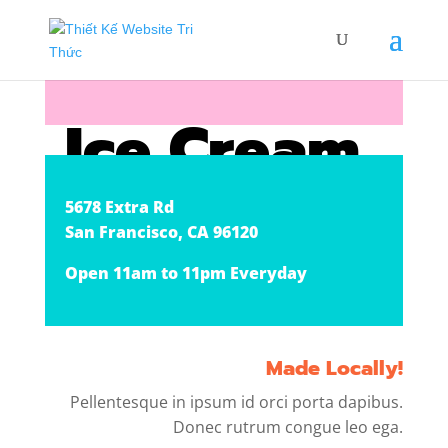
Ice Cream
Shop
5678 Extra Rd
San Francisco, CA 96120
Open 11am to 11pm Everyday
Made Locally!
Pellentesque in ipsum id orci porta dapibus.
Donec rutrum congue leo ega.