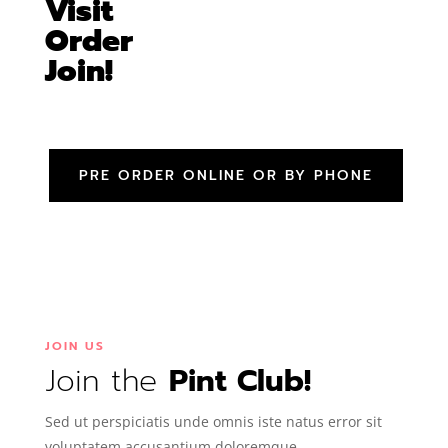
Visit
Order
Join!
PRE ORDER ONLINE OR BY PHONE
JOIN US
Join the
Pint Club!
Sed ut perspiciatis unde omnis iste natus error sit
voluptatem accusantium doloremque.