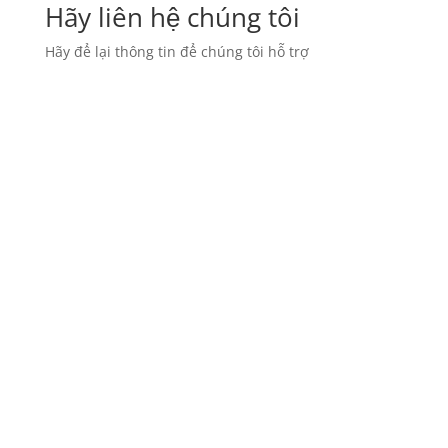
Hãy liên hệ chúng tôi
Hãy để lại thông tin để chúng tôi hỗ trợ
Họ & Tên
Số Điện thoại di động
Địa chỉ email
Công ty
Nội dung yêu cầu
13 + 12
=
Gửi yêu cầu