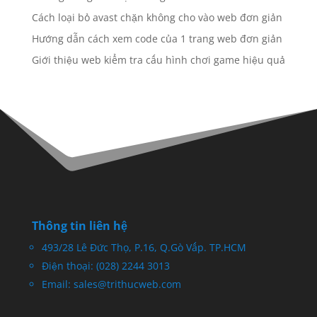
Cách loại bỏ avast chặn không cho vào web đơn giản
Hướng dẫn cách xem code của 1 trang web đơn giản
Giới thiệu web kiểm tra cấu hình chơi game hiệu quả
Thông tin liên hệ
493/28 Lê Đức Thọ, P.16, Q.Gò Vấp. TP.HCM
Điện thoại: (028) 2244 3013
Email: sales@trithucweb.com